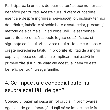
Participarea la un curs de puericultură aduce numeroase
beneficii pentru tați. Aceste cursuri oferă cunoștințe
esențiale despre îngrijirea nou-născuților, inclusiv tehnici
de hrănire, îmbăiere și schimbare a scutecelor, precum și
metode de a calma și liniști bebelușii. De asemenea,
cursurile abordează aspecte legate de sănătatea și
siguranța copilului. Absolvirea unui astfel de curs poate
crește încrederea tatălui în propriile abilități de a îngriji
copilul și poate contribui la o implicare mai activă în
primele zile și luni de viață ale acestuia, ceea ce este
benefic pentru întreaga familie.
4. Ce impact are concediul paternal
asupra egalității de gen?
Concediul paternal joacă un rol crucial în promovarea
egalității de gen, încurajând tații să se implice activ în