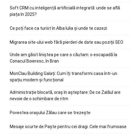
Soft CRM cu inteligență artificială integrată: unde se află
piața în 2025?
Ce poți face ca turist în Alba Iulia și unde te cazezi
Migrarea site-ului web fără pierderi de date sau poziții SEO
Unde am găsit liniștea pe care o căutam: o escapadă la
Conacul Boieresc, în Bran
MonClau Building Galați: Cum îți transformi casa într-un
spațiu modern și funcțional
Administrație blocată, oraș în așteptare: De ce Zalăul are
nevoie de o schimbare de ritm
Povestea orașului Zălau care se trezește
Mesaje scurte de Paște pentru cei dragi. Cele mai frumoase