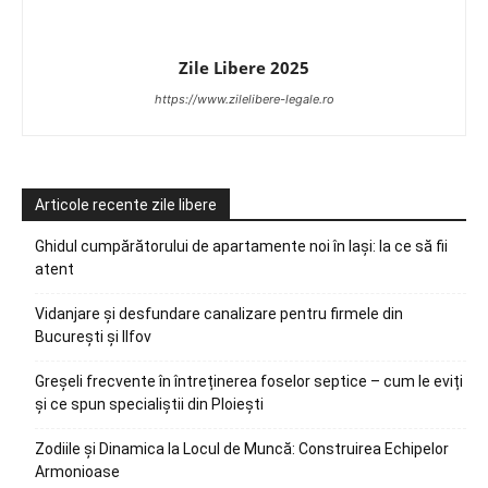
Zile Libere 2025
https://www.zilelibere-legale.ro
Articole recente zile libere
Ghidul cumpărătorului de apartamente noi în Iași: la ce să fii
atent
Vidanjare și desfundare canalizare pentru firmele din
București și Ilfov
Greșeli frecvente în întreținerea foselor septice – cum le eviți
și ce spun specialiștii din Ploiești
Zodiile și Dinamica la Locul de Muncă: Construirea Echipelor
Armonioase