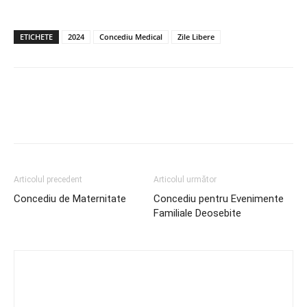
ETICHETE
2024
Concediu Medical
Zile Libere
Articolul precedent
Articolul următor
Concediu de Maternitate
Concediu pentru Evenimente
Familiale Deosebite