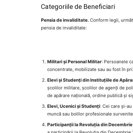
Categoriile de Beneficiari
Pensia de invaliditate.
Conform legii, următ
pensia de invaliditate:
Militari și Personal Militar
: Persoanele ca
concentrate, mobilizate sau au fost în pri
Elevi și Studenți din Instituțiile de Apăr
școlilor militare, școlilor de agenți de po
de apărare națională, ordine publică și si
Elevi, Ucenici și Studenți
: Cei care și-a
muncă sau bolilor profesionale survenite 
Participanții la Revoluția din Decembri
a participării la Revoluția din Decembri