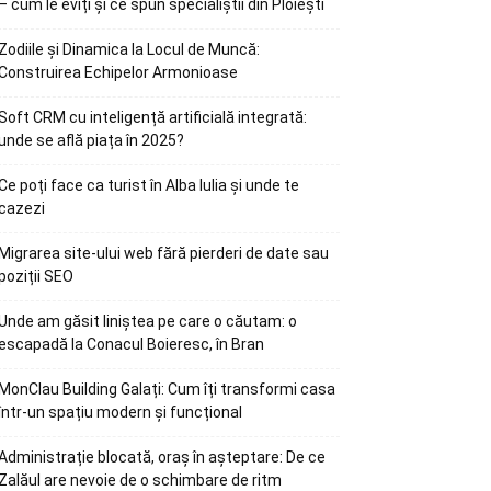
– cum le eviți și ce spun specialiștii din Ploiești
Zodiile și Dinamica la Locul de Muncă:
Construirea Echipelor Armonioase
Soft CRM cu inteligență artificială integrată:
unde se află piața în 2025?
Ce poți face ca turist în Alba Iulia și unde te
cazezi
Migrarea site-ului web fără pierderi de date sau
poziții SEO
Unde am găsit liniștea pe care o căutam: o
escapadă la Conacul Boieresc, în Bran
MonClau Building Galați: Cum îți transformi casa
într-un spațiu modern și funcțional
Administrație blocată, oraș în așteptare: De ce
Zalăul are nevoie de o schimbare de ritm