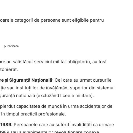
oarele categorii de persoane sunt eligibile pentru
publicitate
re au satisfăcut serviciul militar obligatoriu, au fost
zonierat.
are și Siguranță Națională
: Cei care au urmat cursurile
liție sau instituțiilor de învățământ superior din sistemul
guranță națională (excluzând liceele militare).
u pierdut capacitatea de muncă în urma accidentelor de
în timpul practicii profesionale.
e 1989
: Persoanele care au suferit invalidități ca urmare
e 1989 sau a evenimentelor revoluționare conexe.