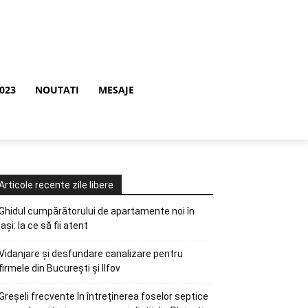
2023
NOUTATI
MESAJE
Articole recente zile libere
Ghidul cumpărătorului de apartamente noi în
Iași: la ce să fii atent
Vidanjare și desfundare canalizare pentru
firmele din București și Ilfov
Greșeli frecvente în întreținerea foselor septice