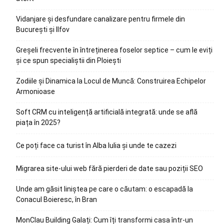
Vidanjare și desfundare canalizare pentru firmele din
București și Ilfov
Greșeli frecvente în întreținerea foselor septice – cum le eviți
și ce spun specialiștii din Ploiești
Zodiile și Dinamica la Locul de Muncă: Construirea Echipelor
Armonioase
Soft CRM cu inteligență artificială integrată: unde se află
piața în 2025?
Ce poți face ca turist în Alba Iulia și unde te cazezi
Migrarea site-ului web fără pierderi de date sau poziții SEO
Unde am găsit liniștea pe care o căutam: o escapadă la
Conacul Boieresc, în Bran
MonClau Building Galați: Cum îți transformi casa într-un