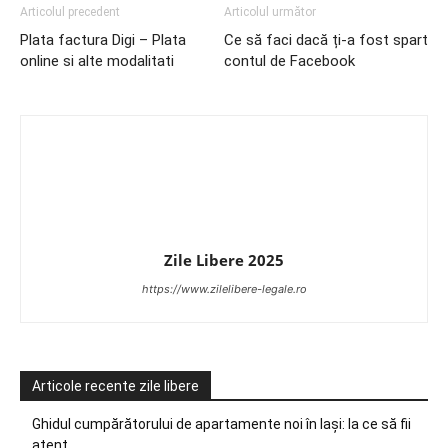
Articolul precedent
Articolul următor
Plata factura Digi – Plata
Ce să faci dacă ți-a fost spart
online si alte modalitati
contul de Facebook
Zile Libere 2025
https://www.zilelibere-legale.ro
Articole recente zile libere
Ghidul cumpărătorului de apartamente noi în Iași: la ce să fii
atent