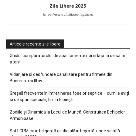
Zile Libere 2025
https://www.zilelibere-legale.ro
Articole recente zile libere
Ghidul cumpărătorului de apartamente noi în Iași: la ce să fii
atent
Vidanjare și desfundare canalizare pentru firmele din
București și Ilfov
Greșeli frecvente în întreținerea foselor septice – cum le eviți
și ce spun specialiștii din Ploiești
Zodiile și Dinamica la Locul de Muncă: Construirea Echipelor
Armonioase
Soft CRM cu inteligență artificială integrată: unde se află