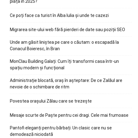
piața în 2025?
Ce poți face ca turist în Alba Iulia și unde te cazezi
Migrarea site-ului web fără pierderi de date sau poziții SEO
Unde am găsit liniștea pe care o căutam: o escapadă la
Conacul Boieresc, în Bran
MonClau Building Galați: Cum îți transformi casa într-un
spațiu modern și funcțional
Administrație blocată, oraș în așteptare: De ce Zalăul are
nevoie de o schimbare de ritm
Povestea orașului Zălau care se trezește
Mesaje scurte de Paște pentru cei dragi. Cele mai frumoase
Pantofi eleganți pentru bărbați: Un clasic care nu se
demodează niciodată