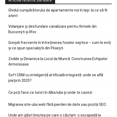
Articole recente zile libere
Ghidul cumpărătorului de apartamente noi în Iași: la ce să fii
atent
Vidanjare și desfundare canalizare pentru firmele din
București și Ilfov
Greșeli frecvente în întreținerea foselor septice – cum le eviți
și ce spun specialiștii din Ploiești
Zodiile și Dinamica la Locul de Muncă: Construirea Echipelor
Armonioase
Soft CRM cu inteligență artificială integrată: unde se află
piața în 2025?
Ce poți face ca turist în Alba Iulia și unde te cazezi
Migrarea site-ului web fără pierderi de date sau poziții SEO
Unde am găsit liniștea pe care o căutam: o escapadă la