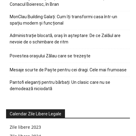
Conacul Boieresc, în Bran
MonClau Building Galați: Cum îți transformi casa într-un
spațiu modern și funcțional
Administrație blocată, oraș în așteptare: De ce Zalăul are
nevoie de o schimbare de ritm
Povestea orașului Zălau care se trezește
Mesaje scurte de Paște pentru cei dragi. Cele mai frumoase
Pantofi eleganți pentru bărbați: Un clasic care nu se
demodează niciodată
Calendar Zile Libere Legale
Zile libere 2023