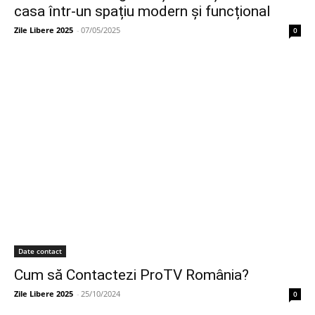
casa într-un spațiu modern și funcțional
Zile Libere 2025
-
07/05/2025
0
Date contact
Cum să Contactezi ProTV România?
Zile Libere 2025
-
25/10/2024
0