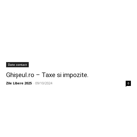
Date contact
Ghișeul.ro – Taxe si impozite.
Zile Libere 2025
-
09/10/2024
0