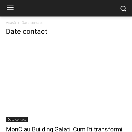
Acasă
Date contact
Date contact
Date contact
MonClau Building Galați: Cum îți transformi